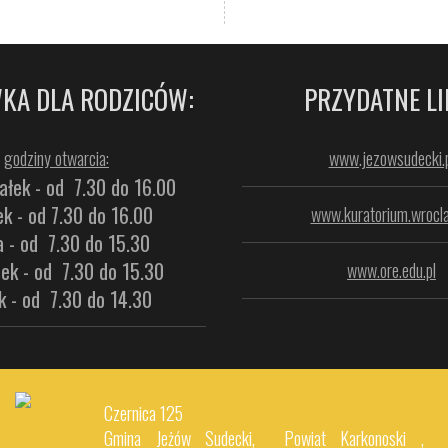
KA DLA RODZICÓW:
PRZYDATNE LI
godziny otwarcia:
www.jezowsudecki.p
ałek - od 7.30 do 16.00
k - od 7.30 do 16.00
www.kuratorium.wrocla
a - od 7.30 do 15.30
ek - od 7.30 do 15.30
www.ore.edu.pl
k - od 7.30 do 14.30
Czernica 125
Gmina Jeżów Sudecki, Powiat Karkonoski ,