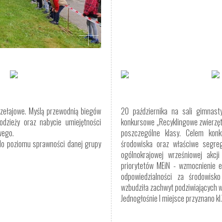
rzełajowe. Myślą przewodnią biegów
20 października na sali gimnast
łodzieży oraz nabycie umiejętności
konkursowe „Recyklingowe zwierzęta
wego.
poszczególne klasy. Celem konk
do poziomu sprawności danej grupy
środowiska oraz właściwe segre
ogólnokrajowej wrześniowej akcji
priorytetów MEiN - wzmocnienie ed
odpowiedzialności za środowisk
wzbudziła zachwyt podziwiających w
Jednogłośnie I miejsce przyznano k