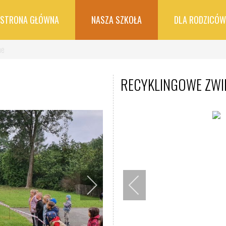
STRONA GŁÓWNA
NASZA SZKOŁA
DLA RODZICÓW
ne
RECYKLINGOWE ZWI