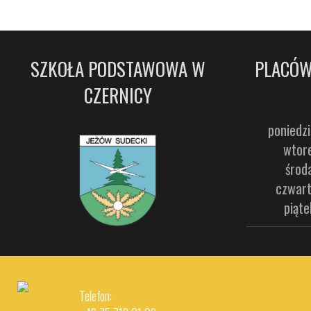
SZKOŁA PODSTAWOWA W
PLACÓW
CZERNICY
poniedzi
wtore
środ
czwart
piąte
Telefon: